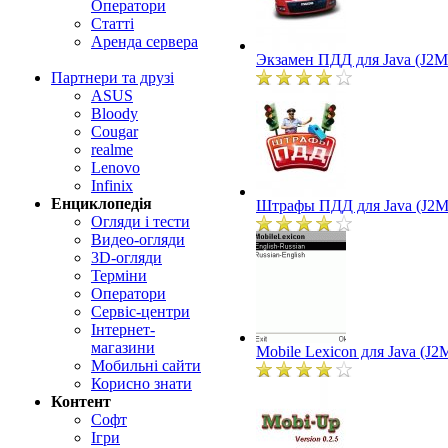
Оператори
Статті
Аренда сервера
Экзамен ПДД для Java (J2M
Партнери та друзі
ASUS
Bloody
Cougar
realme
Lenovo
Infinix
Енциклопедія
Штрафы ПДД для Java (J2M
Огляди і тести
Видео-огляди
3D-огляди
Терміни
Оператори
Сервіс-центри
Інтернет-
магазини
Mobile Lexicon для Java (J2
Мобильні сайти
Корисно знати
Контент
Софт
Ігри