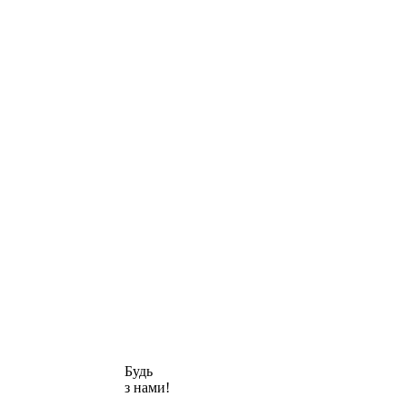
Будь
з нами!