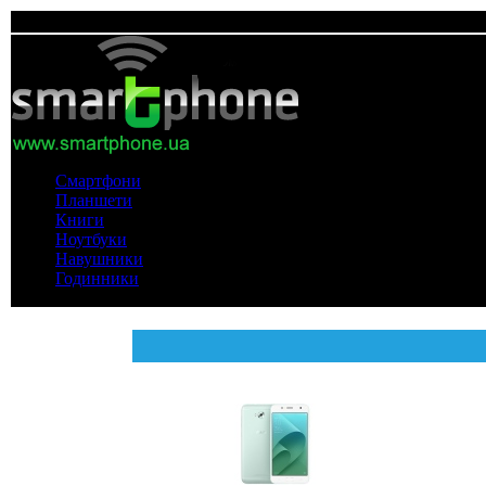
Смартфони
Планшети
Книги
Ноутбуки
Навушники
Годинники