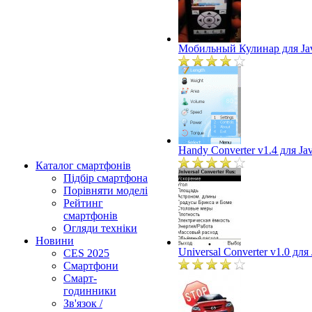
Мобильный Кулинар для Ja
Handy Converter v1.4 для Ja
Каталог смартфонів
Підбір смартфона
Порівняти моделі
Рейтинг
смартфонів
Огляди техніки
Новини
Universal Converter v1.0 для
CES 2025
Смартфони
Смарт-
годинники
Зв'язок /