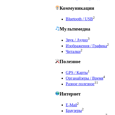
Коммуникации
2
Bluetooth / USB
Мультимедиа
3
Звук / Аудио
2
Изображения / Графика
2
Читалки
Полезное
1
GPS / Карты
4
Органайзеры / Время
11
Разное полезное
Интернет
2
E-Mail
2
Браузеры