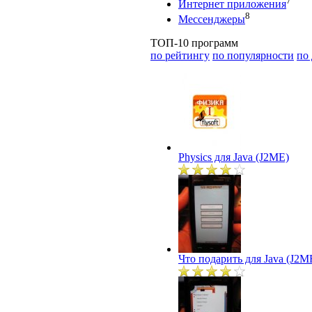
7
Интернет приложения
8
Мессенджеры
ТОП-10 программ
по рейтингу
по популярности
по
Physics для Java (J2ME)
Что подарить для Java (J2M